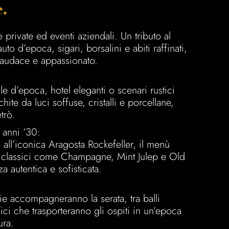
.
e private ed eventi aziendali. Un tributo al
uto d’epoca, sigari, borsalini e abiti raffinati,
e audace e appassionato.
e d’epoca, hotel eleganti o scenari rustici
chite da luci soffuse, cristalli e porcellane,
trò.
 anni ‘30:
 all’iconica Aragosta Rockefeller, il menù
l classici come Champagne, Mint Julep e Old
 autentica e sofisticata.
e accompagneranno la serata, tra balli
fici che trasporteranno gli ospiti in un’epoca
ura.