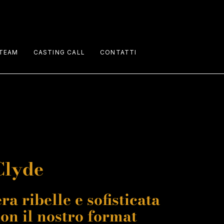
TEAM
CASTING CALL
CONTATTI
Performers
Staff
Talents
Clyde
ra ribelle e sofisticata
con il nostro format