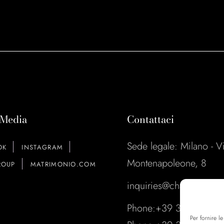
 Media
Contattaci
Sede legale: Milano - V
OK
INSTAGRAM
Montenapoleone, 8
OUP
MATRIMONIO.COM
inquiries@charmeproduc
Phone:
+39 349 437 8
Per fornire l