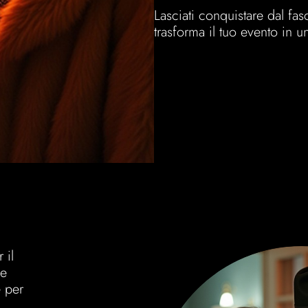
Lasciati conquistare dal f
trasforma il tuo evento in u
 il
ze
e per