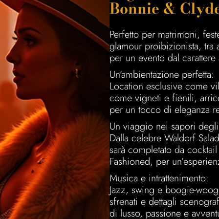
Bonnie & Clyde
Perfetto per matrimoni, fest
glamour proibizionista, tra a
per un evento dal caratter
Un’ambientazione perfetta:
Location esclusive come vill
come vigneti e fienili, arric
per un tocco di eleganza re
Un viaggio nei sapori degli
Dalla celebre Waldorf Salad
sarà completato da cocktai
Fashioned, per un’esperienza
Musica e intrattenimento:
Jazz, swing e boogie-woogi
sfrenati e dettagli scenogra
di lusso, passione e avvent