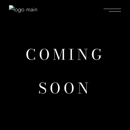
C
O
M
I
N
G
S
O
O
N