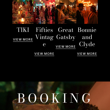
TIKI
Fifties
Great
Bonnie
Vintag
Gatsby
and
VIEW MORE
e
Clyde
VIEW MORE
VIEW MORE
VIEW MORE
B
O
O
K
I
N
G