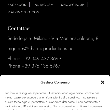
FACEBOOK
INSTAGRAM
SHOWGROUP
MATRIMONIO.COM
Contattaci
Sede legale: Milano - Via Montenapoleone, 8
inquiries@charmeproductions.net
Phone:
+39 349 437 8699
Phone:
+39 376 136 5767
Link Utili
Gestisci Consenso
Our Format
Per fornire le migliori esperienze, utilizziamo tecnologie come i cookie per
memorizzare e/o accedere alle informazioni del dispositivo. Il consenso a
Events
queste tecnologie ci permetterà di elaborare dati come il comportamento di
navigazione o ID unici su questo sito. Non acconsentire o ritirare il consenso