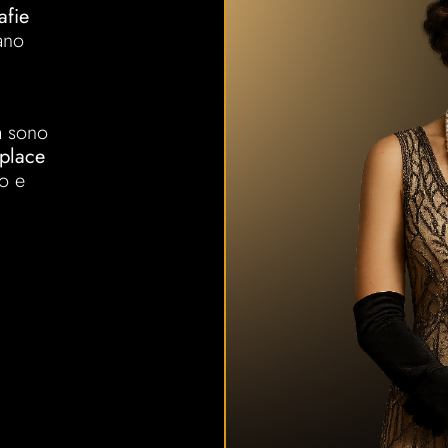
afie
ano
a sono
place
to e