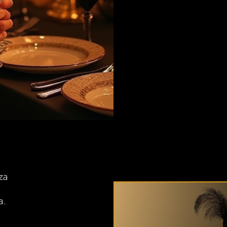
za
a.