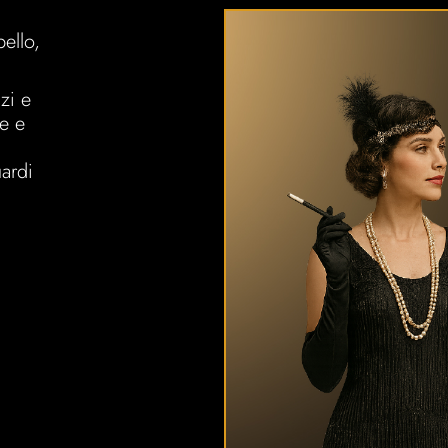
ello,
zi e
le e
uardi