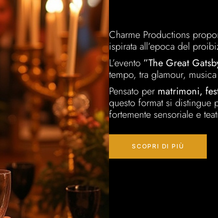
Charme Productions propon
ispirata all’epoca del proi
L’evento
”The Great Gatsb
tempo, tra glamour, musica d
Pensato per
matrimoni, fest
questo format si distingue 
fortemente sensoriale e teat
SCOPRI DI PIÙ