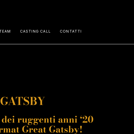
TEAM
CASTING CALL
CONTATTI
Performers
Staff
Talents
 GATSBY
 dei ruggenti anni ‘20
ormat Great Gatsby!