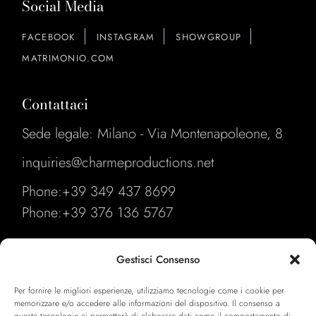
Social Media
FACEBOOK
INSTAGRAM
SHOWGROUP
MATRIMONIO.COM
Contattaci
Sede legale: Milano - Via Montenapoleone, 8
inquiries@charmeproductions.net
Phone:
+39 349 437 8699
Phone:
+39 376 136 5767
Link Utili
Gestisci Consenso
Our Format
Per fornire le migliori esperienze, utilizziamo tecnologie come i cookie per
memorizzare e/o accedere alle informazioni del dispositivo. Il consenso a