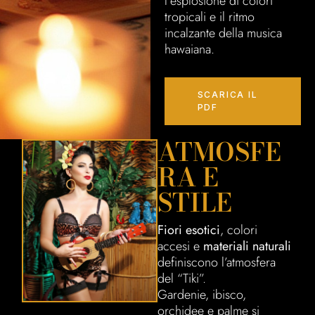
l’esplosione di colori
tropicali e il ritmo
incalzante della musica
hawaiana.
SCARICA IL
PDF
ATMOSFE
RA E
STILE
Fiori esotici
, colori
accesi e
materiali naturali
definiscono l’atmosfera
del “Tiki”.
Gardenie, ibisco,
orchidee e palme si