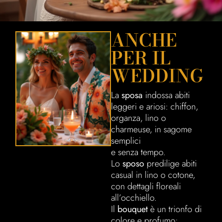
ANCHE
PER IL
WEDDING
La
sposa
indossa abiti
leggeri e ariosi: chiffon,
organza, lino o
charmeuse, in sagome
semplici
e senza tempo.
Lo
sposo
predilige abiti
casual in lino o cotone,
con dettagli floreali
all’occhiello.
Il
bouquet
è un trionfo di
colore e profumo: