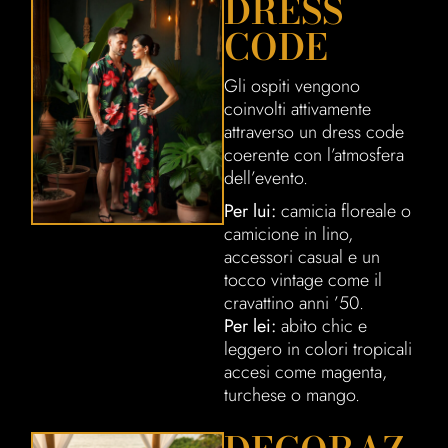
DRESS
CODE
Gli ospiti vengono
coinvolti attivamente
attraverso un dress code
coerente con l’atmosfera
dell’evento.
Per lui:
camicia floreale o
camicione in lino,
accessori casual e un
tocco vintage come il
cravattino anni ’50.
Per lei:
abito chic e
leggero in colori tropicali
accesi come magenta,
turchese o mango.