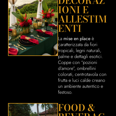
DECORAZ
IONI E
ALLESTIM
ENTI
La
mise en place
è
caratterizzata da fiori
tropicali, legni naturali,
palme e dettagli esotici.
Coppe con “pozioni
d’amore”, ombrellini
colorati, centrotavola con
frutta e luci calde creano
un ambiente autentico e
festoso.
FOOD &