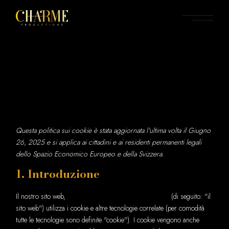
Skip
to
the
content
Questa politica sui cookie è stata aggiornata l'ultima volta il Giugno
26, 2025 e si applica ai cittadini e ai residenti permanenti legali
dello Spazio Economico Europeo e della Svizzera.
1. Introduzione
Il nostro sito web,
https://www.charmeproductions.net
(di seguito: "il
sito web") utilizza i cookie e altre tecnologie correlate (per comodità
tutte le tecnologie sono definite "cookie"). I cookie vengono anche