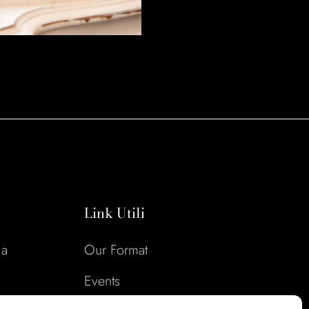
Link Utili
ia
Our Format
Events
tions.net