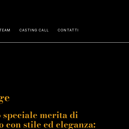
TEAM
CASTING CALL
CONTATTI
Performers
Staff
Talents
ge
o speciale merita di
o con stile ed eleganza: