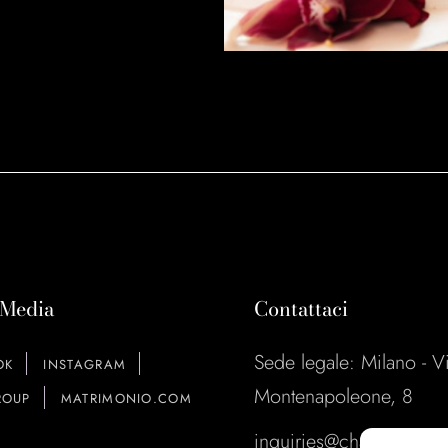
 Media
Contattaci
Sede legale: Milano - V
OK
INSTAGRAM
Montenapoleone, 8
OUP
MATRIMONIO.COM
inquiries@charmeproduc