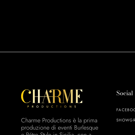
Social
FACEBO
Charme Productions è la prima
SHOWGR
produzione di eventi Burlesque
e Rétro Style in Sicilia, con a