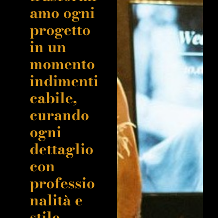
amo ogni
progetto
in un
momento
indimenti
cabile,
curando
ogni
dettaglio
con
professio
nalità e
stile.