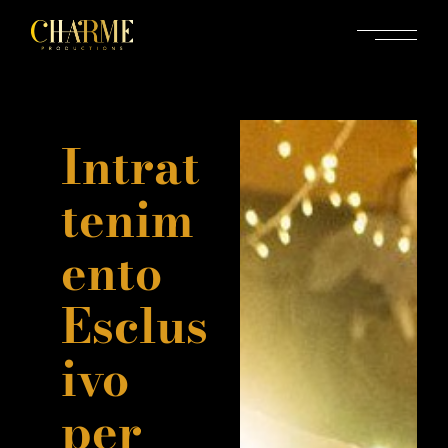
Intrat
tenim
ento
Esclus
ivo
per