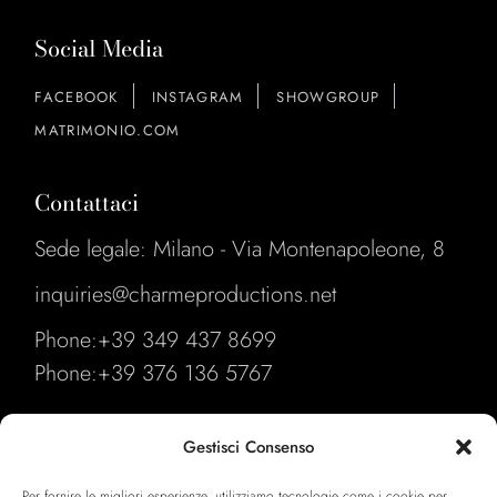
Social Media
FACEBOOK
INSTAGRAM
SHOWGROUP
MATRIMONIO.COM
Contattaci
Sede legale: Milano - Via Montenapoleone, 8
inquiries@charmeproductions.net
Phone:
+39 349 437 8699
Phone:
+39 376 136 5767
Link Utili
Gestisci Consenso
Our Format
Per fornire le migliori esperienze, utilizziamo tecnologie come i cookie per