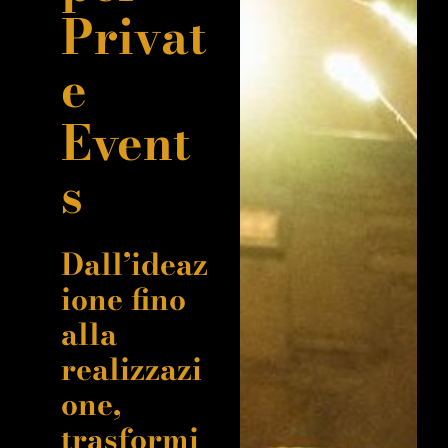
Privat
e
Event
s
Dall’ideaz
ione fino
alla
realizzazi
one,
trasformi