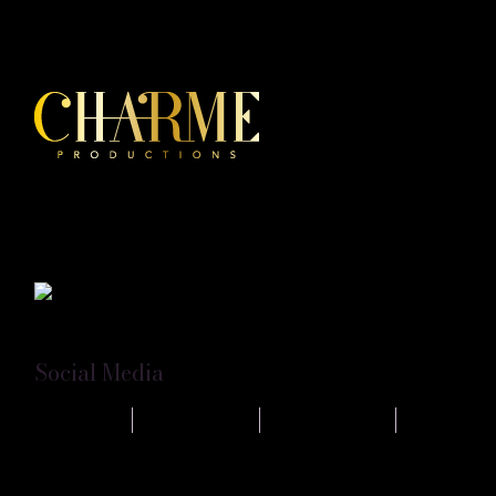
Charme Productions è la prima produzione di eventi
Burlesque e Rétro Style in Sicilia, con a capo Petite
Chérie.
Social Media
FACEBOOK
INSTAGRAM
SHOWGROUP
MATRIMONIO.COM