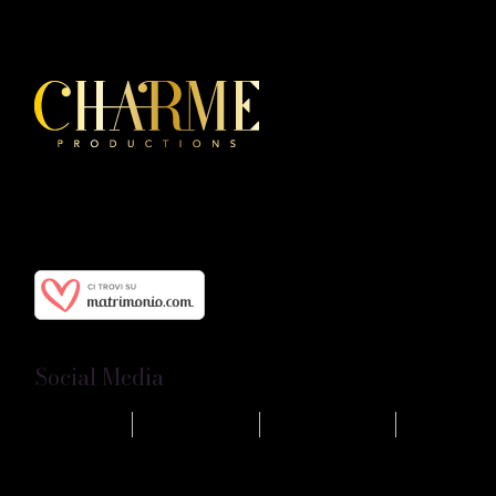
Charme Productions è la prima produzione di eventi
Burlesque e Rétro Style in Sicilia, con a capo Petite
Chérie.
Social Media
FACEBOOK
INSTAGRAM
SHOWGROUP
MATRIMONIO.COM