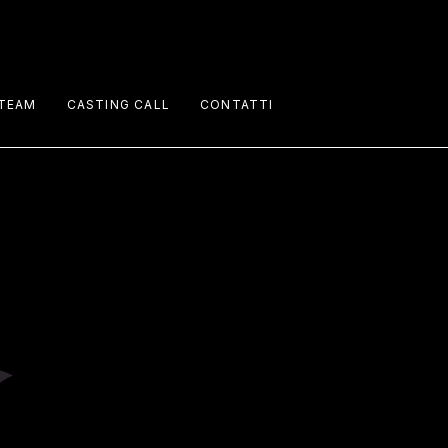
Performers
Staff
TEAM
CASTING CALL
CONTATTI
Talents
Performers
Staff
Talents