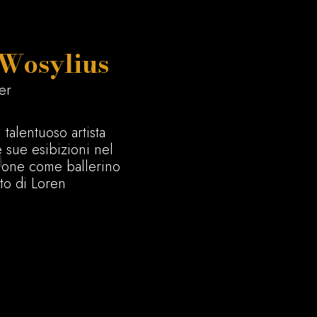
 Wosylius
er
talentuoso artista
e sue esibizioni nel
ione come ballerino
etto di Loren