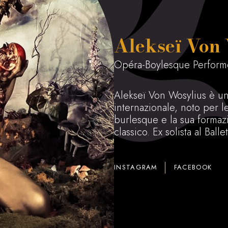
Alekseï Von
Opéra-Boylesque Perform
Alekseï Von Wosylius è un 
internazionale, noto per l
burlesque e la sua formaz
classico. Ex solista al Ball
INSTAGRAM
FACEBOOK